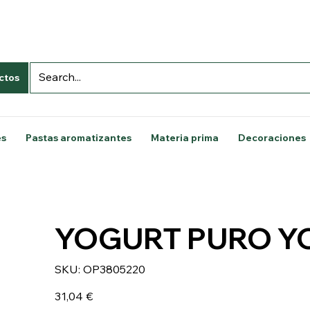
ctos
es
Pastas aromatizantes
Materia prima
Decoraciones
YOGURT PURO YO
SKU
SKU:
OP3805220
OP3805220
Precio
31,04 €