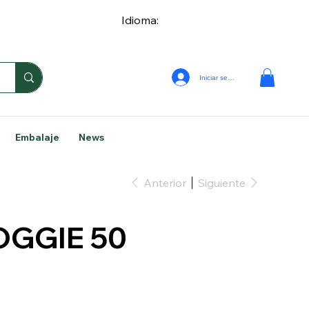
Idioma:
Iniciar sesión
Embalaje
News
Anterior
Siguiente
GGIE 50