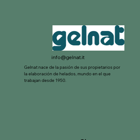
info@gelnat.it
Gelnat nace de la pasión de sus propietarios por
la elaboración de helados, mundo en el que
trabajan desde 1950.