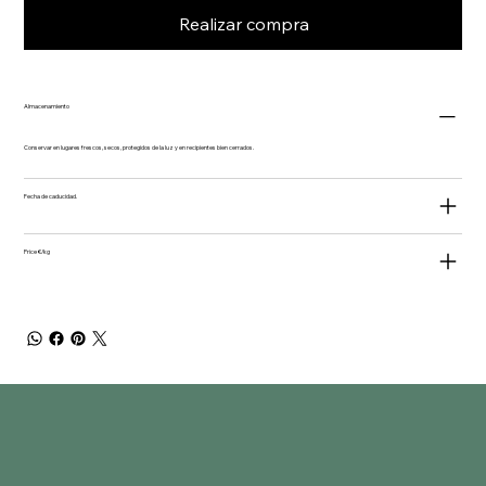
Realizar compra
Almacenamiento
Conservar en lugares frescos, secos, protegidos de la luz y en recipientes bien cerrados.
Fecha de caducidad.
Price €/kg