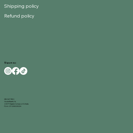
Shipping policy
Refund policy
Sigue su:
GELNAT SRLS
Via dei Baietti, 16,
22077 Olgiate Comasco CO, Italia
P.IVA / CF 03980310134