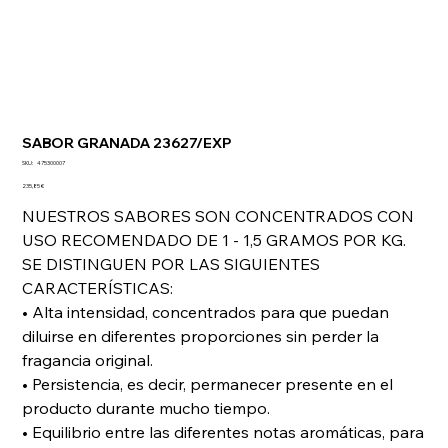
SABOR GRANADA 23627/EXP
SKU
SKU:
475300007
475300007
Precio
235,85 €
NUESTROS SABORES SON CONCENTRADOS CON
USO RECOMENDADO DE 1 - 1,5 GRAMOS POR KG.
SE DISTINGUEN POR LAS SIGUIENTES
CARACTERÍSTICAS:
• Alta intensidad, concentrados para que puedan
diluirse en diferentes proporciones sin perder la
fragancia original.
• Persistencia, es decir, permanecer presente en el
producto durante mucho tiempo.
• Equilibrio entre las diferentes notas aromáticas, para