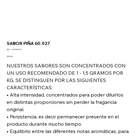
SABOR PIÑA 60.927
SKU
SKU:
4204580.T10
4204580.T10
Precio
359,10 €
NUESTROS SABORES SON CONCENTRADOS CON
UN USO RECOMENDADO DE 1 - 1,5 GRAMOS POR
KG. SE DISTINGUEN POR LAS SIGUIENTES
CARACTERÍSTICAS:
• Alta intensidad, concentrados para poder diluirlos
en distintas proporciones sin perder la fragancia
original.
• Persistencia, es decir permanecer presente en el
producto durante mucho tiempo.
• Equilibrio entre las diferentes notas aromáticas, para