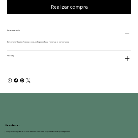
Realizar compra
Almacenamiento
Conservar en lugares frescos, secos, protegido de la luz y en envases bien cerrados.
Price €/kg
Newsletter
¡Consigue ahora gratis un 20% de descuento en todos los productos en tu primer pedido!