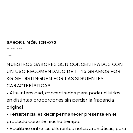
SABOR LIMÓN 12N/072
SKU
SKU:
4240230.SA10
4240230.SA10
Precio
381,60 €
NUESTROS SABORES SON CONCENTRADOS CON
UN USO RECOMENDADO DE 1 - 1,5 GRAMOS POR
KG. SE DISTINGUEN POR LAS SIGUIENTES
CARACTERÍSTICAS:
• Alta intensidad, concentrados para poder diluirlos
en distintas proporciones sin perder la fragancia
original.
• Persistencia, es decir permanecer presente en el
producto durante mucho tiempo.
• Equilibrio entre las diferentes notas aromáticas, para