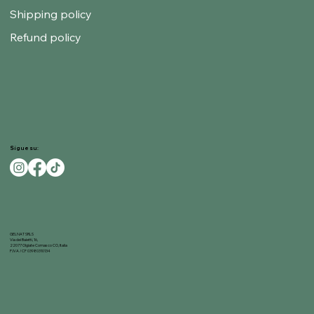
Shipping policy
Refund policy
Sigue su:
GELNAT SRLS
Via dei Baietti, 16,
22077 Olgiate Comasco CO, Italia
P.IVA / CF 03980310134