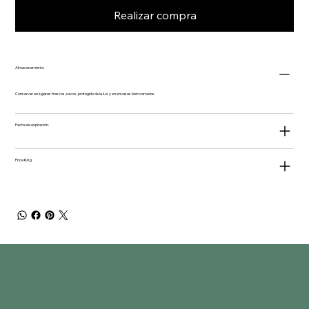
Realizar compra
Almacenamiento
Conservar en lugares frescos, secos, protegido de la luz y en envases bien cerrados.
Fecha de expiración.
Price €/kg