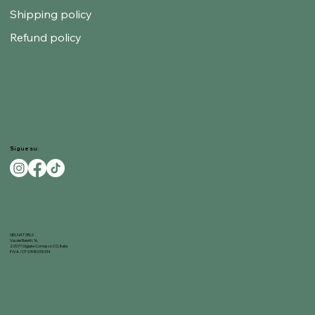
Shipping policy
Refund policy
Sigue su:
GELNAT SRLS
Via dei Baietti, 16,
22077 Olgiate Comasco CO, Italia
P.IVA / CF 03980310134