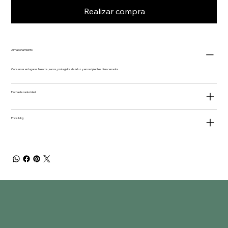
Realizar compra
Almacenamiento
Conservar en lugares frescos, secos, protegidos de la luz y en recipientes bien cerrados.
Fecha de caducidad.
Price €/kg