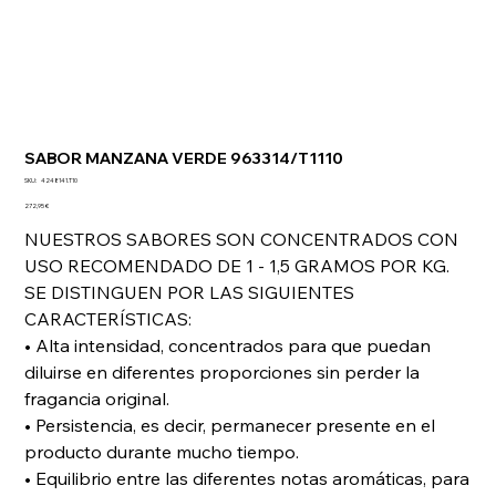
SABOR MANZANA VERDE 963314/T1110
SKU
SKU:
4248141.T10
4248141.T10
Precio
272,95 €
NUESTROS SABORES SON CONCENTRADOS CON
USO RECOMENDADO DE 1 - 1,5 GRAMOS POR KG.
SE DISTINGUEN POR LAS SIGUIENTES
CARACTERÍSTICAS:
• Alta intensidad, concentrados para que puedan
diluirse en diferentes proporciones sin perder la
fragancia original.
• Persistencia, es decir, permanecer presente en el
producto durante mucho tiempo.
• Equilibrio entre las diferentes notas aromáticas, para