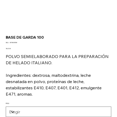
BASE DE GARDA 100
SKU
SKU:
OP3805158
OP3805158
Precio
18,82 €
POLVO SEMIELABORADO PARA LA PREPARACIÓN
DE HELADO ITALIANO.
Ingredientes: dextrosa, maltodextrina, leche
desnatada en polvo, proteínas de leche,
estabilizantes E410, E407, E401, E412, emulgente
E471, aromas.
PESO