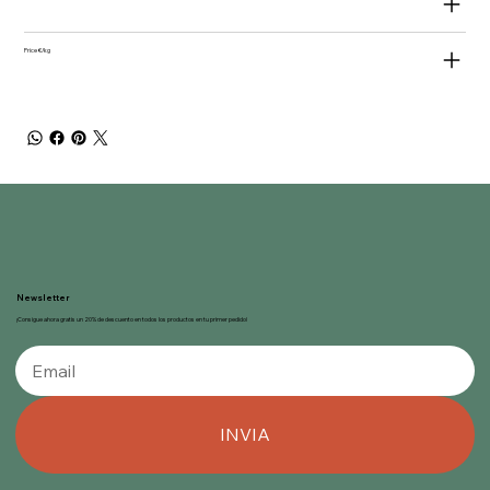
Price €/kg
Newsletter
¡Consigue ahora gratis un 20% de descuento en todos los productos en tu primer pedido!
INVIA