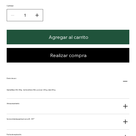
Cantidad
Agregar al carrito
Realizar compra
Dosis de uso:
Garda Base 100, 100g. - leche entera 1 litro, azúcar 230 g., nata 100 g.
Almacenamiento
Se recomienda pasteurizar a 65 - 85°
Fecha de expiración.