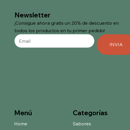
Newsletter
¡Consigue ahora gratis un 20% de descuento en
todos los productos en tu primer pedido!
INVIA
Categorías
Menú
Home
Sabores