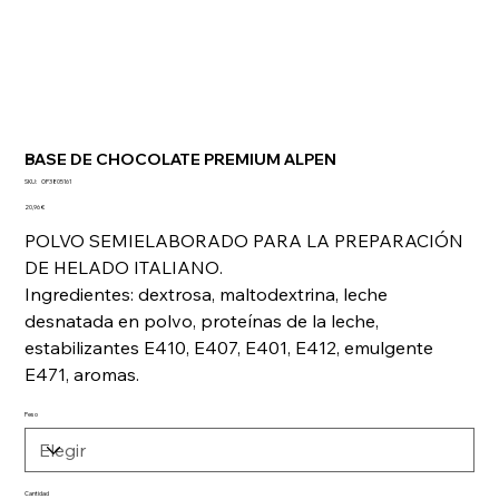
BASE DE CHOCOLATE PREMIUM ALPEN
SKU
SKU:
OP3805161
OP3805161
Precio
20,96 €
POLVO SEMIELABORADO PARA LA PREPARACIÓN
DE HELADO ITALIANO.
Ingredientes: dextrosa, maltodextrina, leche
desnatada en polvo, proteínas de la leche,
estabilizantes E410, E407, E401, E412, emulgente
E471, aromas.
Peso
Cantidad