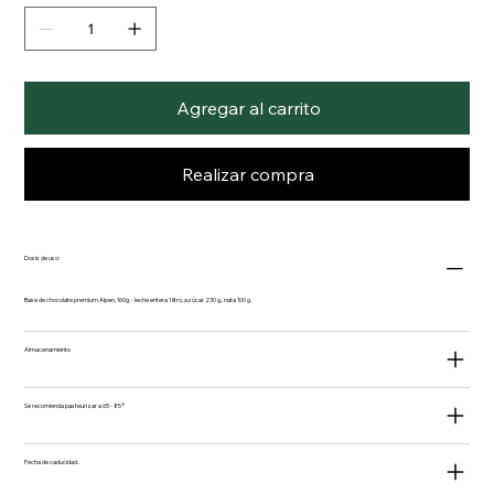
Agregar al carrito
Realizar compra
Dosis de uso:
Base de chocolate premium Alpen, 160g. - leche entera 1 litro, azúcar 230 g., nata 100 g.
Almacenamiento
Se recomienda pasteurizar a 65 - 85°
Fecha de caducidad.