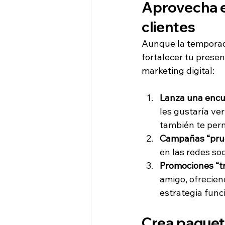
Aprovecha el
clientes
Aunque la temporad
fortalecer tu presen
marketing digital:
Lanza una encue
les gustaría ve
también te perm
Campañas “prue
en las redes soc
Promociones “t
amigo, ofrecien
estrategia func
Crea paquete