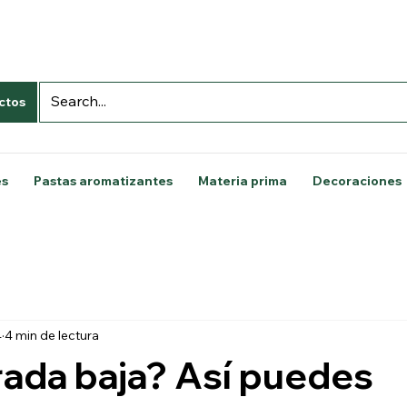
ctos
es
Pastas aromatizantes
Materia prima
Decoraciones
4
4 min de lectura
ada baja? Así puedes