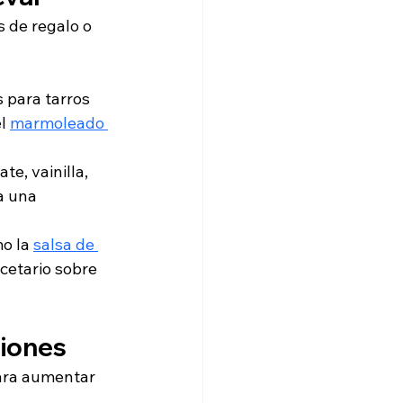
 de regalo o 
 para tarros 
l 
marmoleado 
e, vainilla, 
a una 
o la 
salsa de 
ecetario sobre 
ciones
ara aumentar 