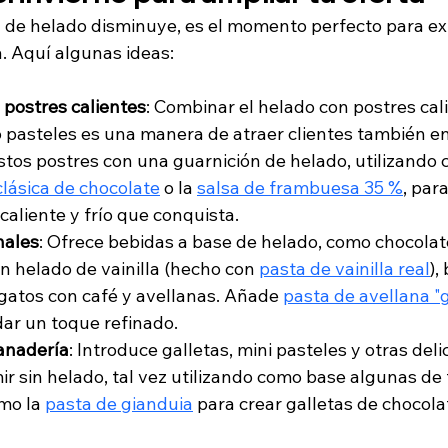
de helado disminuye, es el momento perfecto para ex
ta. Aquí algunas ideas:
 postres calientes
: Combinar el helado con postres cal
o pasteles es una manera de atraer clientes también en 
stos postres con una guarnición de helado, utilizando 
clásica de chocolate
 o la 
salsa de frambuesa 35 %
, par
 caliente y frío que conquista.
nales
: Ofrece bebidas a base de helado, como chocolate
n helado de vainilla (hecho con 
pasta de vainilla real
),
ogatos con café y avellanas. Añade 
pasta de avellana "g
dar un toque refinado.
anadería
: Introduce galletas, mini pasteles y otras deli
 sin helado, tal vez utilizando como base algunas de 
mo la 
pasta de gianduia
 para crear galletas de chocola