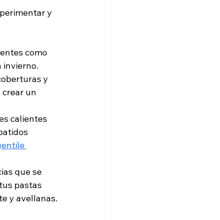
perimentar y 
ientes como 
invierno. 
coberturas y 
a crear un 
s calientes 
 batidos 
entile 
cias que se 
tus pastas 
te y avellanas.