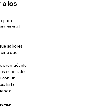
a los 
o para 
as para el 
qué sabores 
 sino que 
o, promuévelo 
tos especiales.
er con un 
s. Esta 
uencia.
evar