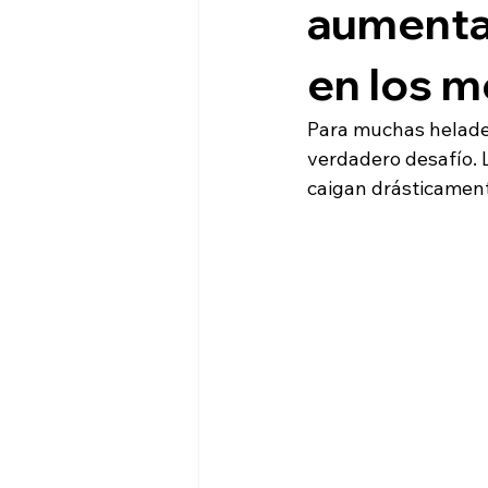
aumentar
en los m
Para muchas helader
verdadero desafío. L
caigan drásticamen