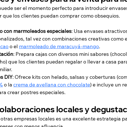
uede ser el momento perfecto para introducir envases
r que los clientes puedan comprar como obsequios.
do con marmoleados especiales
: Usa envases atractivos
nalizados, tal vez con combinaciones creativas como e
acao
 o el 
marmoleado de maracuyá-mango
.
tación
: Prepara cajas con diversos mini sabores (chocolat
ho) que los clientes puedan regalar o llevar a casa par
iliar.
es DIY
: Ofrece kits con helado, salsas y coberturas (com
 %
 o la 
crema de avellana con chocolate
) e incluye un r
ra crear postres especiales.
colaboraciones locales y degusta
 otras empresas locales es una excelente estrategia p
s meses con menos afluencia.