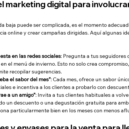
 marketing digital para involucrar 
a baja puede ser complicada, es el momento adecuad
cia online y crear campañas dirigidas. Aquí algunas ide
sta en las redes sociales
: Pregunta a tus seguidores 
r en el menú de invierno. Esto no solo crea compromiso,
ite recopilar sugerencias.
ba el sabor del mes”
: Cada mes, ofrece un sabor únic
iales e incentiva a los clientes a probarlo con descuen
rae a un amigo”
: Invita a tus clientes habituales a volv
do un descuento o una degustación gratuita para ambo
iona particularmente bien en los meses con menos afl
s y envases para la venta para ll