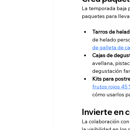
La temporada baja p
paquetes para lleva
Tarros de hela
de helado perso
de galleta de c
Cajas de degus
avellana, pistac
degustación fam
Kits para postr
frutos rojos 45
cómo usarlos pa
Invierte en 
La colaboración con
la visibilidad en lo