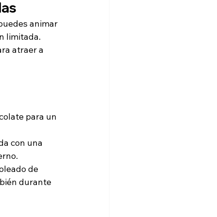
das
 puedes animar 
n limitada. 
ra atraer a 
olate para un 
da con una 
erno.
oleado de 
mbién durante 