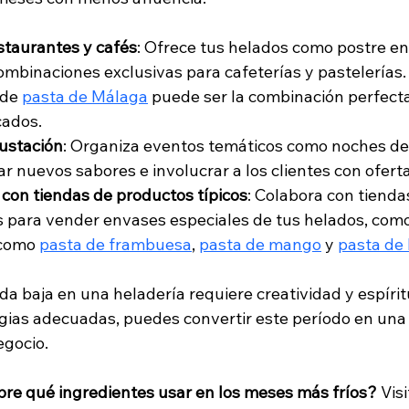
staurantes y cafés
: Ofrece tus helados como postre en
combinaciones exclusivas para cafeterías y pastelerías.
de 
pasta de Málaga
 puede ser la combinación perfecta
cados.
ustación
: Organiza eventos temáticos como noches de
ar nuevos sabores e involucrar a los clientes con ofert
con tiendas de productos típicos
: Colabora con tienda
 para vender envases especiales de tus helados, como
como 
pasta de frambuesa
, 
pasta de mango
 y 
pasta de 
a baja en una heladería requiere creatividad y espírit
egias adecuadas, puedes convertir este período en una
egocio.
bre qué ingredientes usar en los meses más fríos?
 Vis