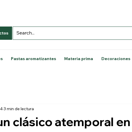
ctos
es
Pastas aromatizantes
Materia prima
Decoraciones
24
3 min de lectura
 un clásico atemporal en