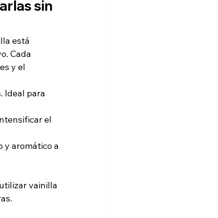
arlas sin 
lla está 
vo. Cada 
s y el 
. Ideal para 
tensificar el 
o y aromático a 
lizar vainilla 
as.