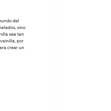
mundo del 
helados, sino 
illa sea tan 
ainilla, por 
ara crear un 