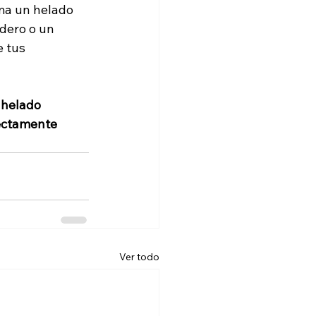
ma un helado 
dero o un 
 tus 
 helado 
ectamente
Ver todo