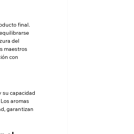
 
ducto final. 
equilibrarse 
zura del 
os maestros 
ión con 
y su capacidad 
 Los aromas 
ad, garantizan 