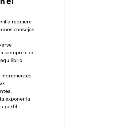
n el 
illa requiere 
gunos consejos 
verse 
za siempre con 
quilibrio 
 ingredientes 
as 
ntes.
ta exponer la 
 perfil 