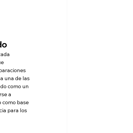
do
zada 
e 
paraciones 
a una de las 
dado como un 
rse a 
do como base 
ia para los 