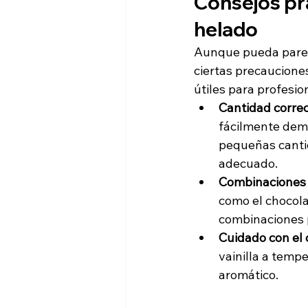
Consejos prác
helado
Aunque pueda parecer
ciertas precaucione
útiles para profesio
Cantidad correc
fácilmente dema
pequeñas canti
adecuado.
Combinaciones
como el chocola
combinaciones p
Cuidado con el 
vainilla a temp
aromático.