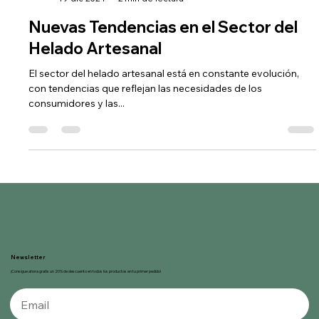
Gelnat
19 dic 2024
2 min de lectura
Nuevas Tendencias en el Sector del
Helado Artesanal
El sector del helado artesanal está en constante evolución,
con tendencias que reflejan las necesidades de los
consumidores y las...
Newsletter
¡Consigue ahora gratis un 20% de descuento en todos los productos en tu primer pedido!