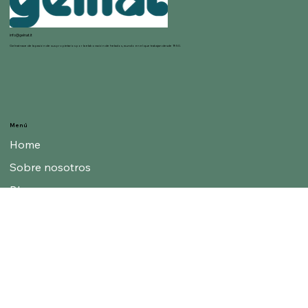
info@gelnat.it
Gelnat nace de la pasión de sus propietarios por la elaboración de helados, mundo en el que trabajan desde 1950.
Menú
Home
Sobre nosotros
Blog
Categorías
Sabores
Bases y Estabilizadores