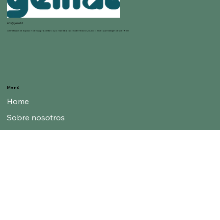
info@gelnat.it
Gelnat nace de la pasión de sus propietarios por la elaboración de helados, mundo en el que trabajan desde 1950.
Menú
Home
Sobre nosotros
Blog
Categorías
Sabores
Bases y Estabilizadores