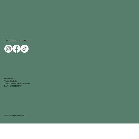
Folgen Sie uns auf:
GELNAT SRLS
Via dei Baietti, 16,
22077 Olgiate Comasco CO, Italia
P.IVA / CF 03980310134
2024 by No Borders Business