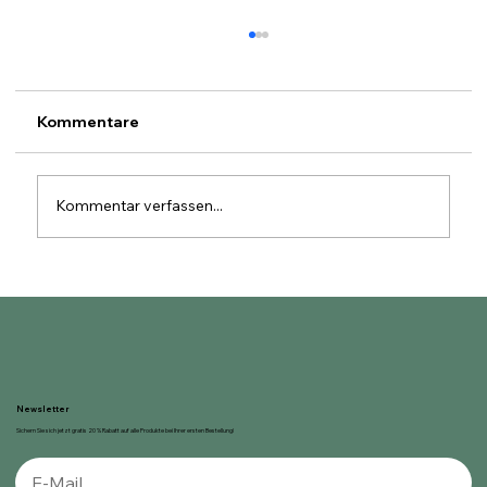
Kommentare
Kommentar verfassen...
Die Rolle der Nachhaltigkeit bei der
Auswahl der Zutaten für handwerklich
hergestelltes Speiseeis
Newsletter
Sichern Sie sich jetzt gratis 20 % Rabatt auf alle Produkte bei Ihrer ersten Bestellung!