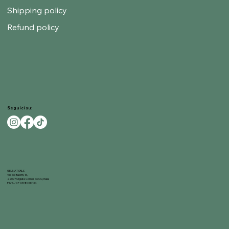
Shipping policy
Refund policy
Seguici su:
GELNAT SRLS
Via dei Baietti, 16,
22077 Olgiate Comasco CO, Italia
P.IVA / CF 03980310134