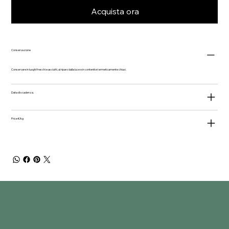
Acquista ora
Conservazione
Conservare in luoghi freschi e asciutti, al riparo dalla luce e in contenitori ermeticamente chiusi.
Data di scadenza.
Price €/kg