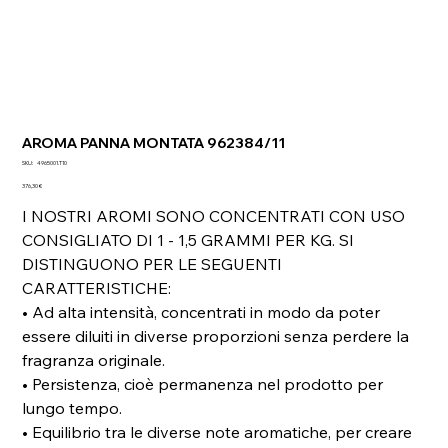
AROMA PANNA MONTATA 962384/11
SKU
SKU:
4965001.T10
4965001.T10
Prezzo
376,30 €
I NOSTRI AROMI SONO CONCENTRATI CON USO
CONSIGLIATO DI 1 - 1,5 GRAMMI PER KG. SI
DISTINGUONO PER LE SEGUENTI
CARATTERISTICHE:
• Ad alta intensità, concentrati in modo da poter
essere diluiti in diverse proporzioni senza perdere la
fragranza originale.
• Persistenza, cioè permanenza nel prodotto per
lungo tempo.
• Equilibrio tra le diverse note aromatiche, per creare