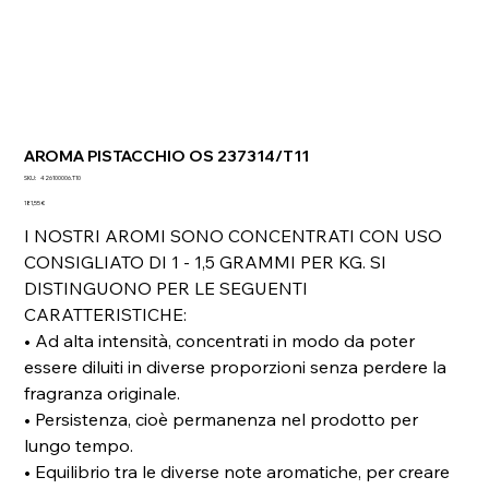
AROMA PISTACCHIO OS 237314/T11
SKU
SKU:
426100006.T10
426100006.T10
Prezzo
181,55 €
I NOSTRI AROMI SONO CONCENTRATI CON USO
CONSIGLIATO DI 1 - 1,5 GRAMMI PER KG. SI
DISTINGUONO PER LE SEGUENTI
CARATTERISTICHE:
• Ad alta intensità, concentrati in modo da poter
essere diluiti in diverse proporzioni senza perdere la
fragranza originale.
• Persistenza, cioè permanenza nel prodotto per
lungo tempo.
• Equilibrio tra le diverse note aromatiche, per creare