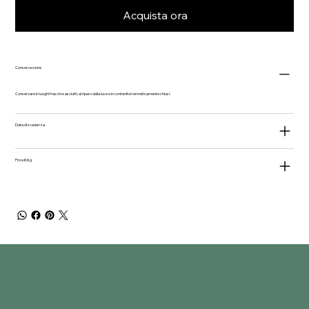
Acquista ora
Conservazione
Conservare in luoghi freschi e asciutti, al riparo dalla luce e in contenitori ermeticamente chiusi.
Data di scadenza.
Price €/kg