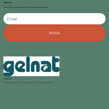
Notizie
Ottieni ora uno sconto gratuito del 20% su tutti i prodotti sul tuo primo ordine!
INVIA
info@gelnat.it
Gelnat nasce dalla passione dei suoi titolari per la gelateria, mondo nel quale operano dal 1950.