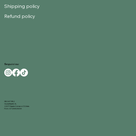
Shipping policy
Refund policy
Seguici su:
GELNAT SRLS
Via dei Baietti, 16,
22077 Olgiate Comasco CO, Italia
P.IVA / CF 03980310134