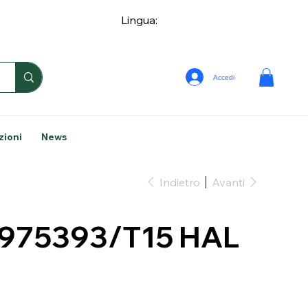
Lingua:
Accedi
zioni
News
Indietro
Avanti
975393/T15 HAL