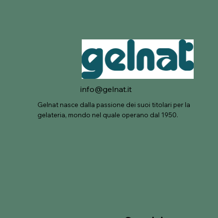
info@gelnat.it
Gelnat nasce dalla passione dei suoi titolari per la
gelateria, mondo nel quale operano dal 1950.