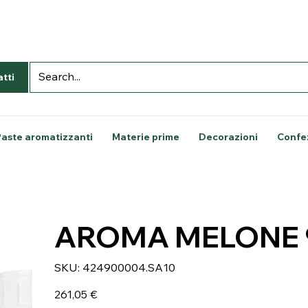
tti
Paste aromatizzanti
Materie prime
Decorazioni
Confe
AROMA MELONE 
SKU
SKU:
424900004.SA10
424900004.SA10
Prezzo
261,05 €