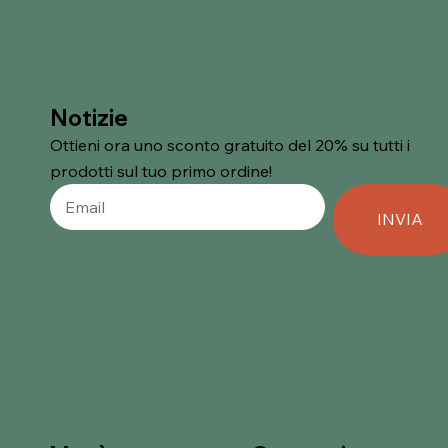
Notizie
Ottieni ora uno sconto gratuito del 20% su tutti i
prodotti sul tuo primo ordine!
INVIA