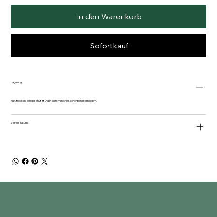
In den Warenkorb
Sofortkauf
Lagerung
Kühl, trocken, lichtgeschützt und in dicht verschlossenen Behältern lagern.
Verfallsdatum.