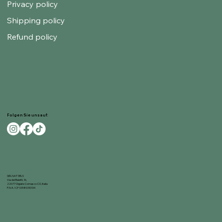
Privacy policy
Shipping policy
Refund policy
Folgen Sie uns auf:
GELNAT SRLS
Via dei Baietti, 16,
22077 Olgiate Comasco CO, Italia
P.IVA / CF 03980310134