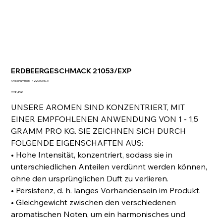
ERDBEERGESCHMACK 21053/EXP
Artikelnummer:
Artikelnummer:
422900010.T1
422900010.T1
Preis
228,45 €
UNSERE AROMEN SIND KONZENTRIERT, MIT
EINER EMPFOHLENEN ANWENDUNG VON 1 - 1,5
GRAMM PRO KG. SIE ZEICHNEN SICH DURCH
FOLGENDE EIGENSCHAFTEN AUS:
• Hohe Intensität, konzentriert, sodass sie in
unterschiedlichen Anteilen verdünnt werden können,
ohne den ursprünglichen Duft zu verlieren.
• Persistenz, d. h. langes Vorhandensein im Produkt.
• Gleichgewicht zwischen den verschiedenen
aromatischen Noten, um ein harmonisches und