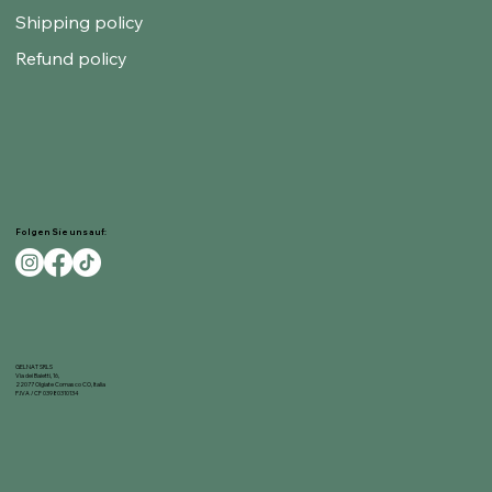
Shipping policy
Refund policy
Folgen Sie uns auf:
GELNAT SRLS
Via dei Baietti, 16,
22077 Olgiate Comasco CO, Italia
P.IVA / CF 03980310134