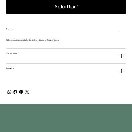
Sofortkauf
Lagerung
Kühl, trocken, lichtgeschützt und in dicht verschlossenen Behältern lagern.
Verfallsdatum.
Price €/kg