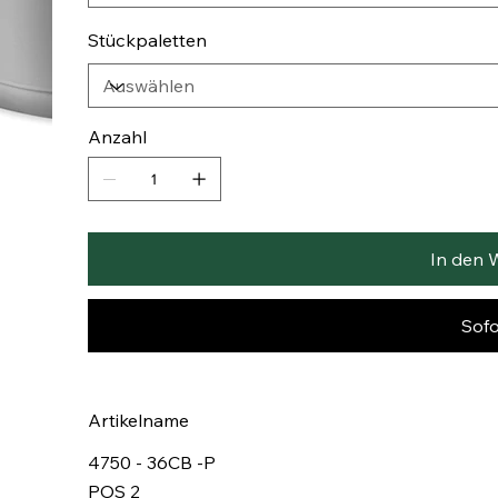
Stückpaletten
Anzahl
In den 
Sofo
Artikelname
4750 - 36CB -P
POS 2