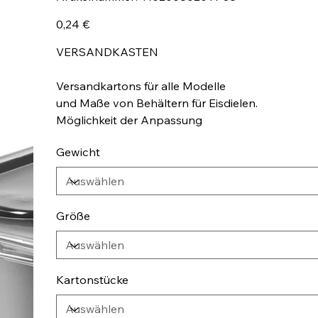
110200802011-
38
Preis
0,24 €
VERSANDKASTEN
Versandkartons für alle Modelle
und Maße von Behältern für Eisdielen.
Möglichkeit der Anpassung
Gewicht
Größe
Kartonstücke