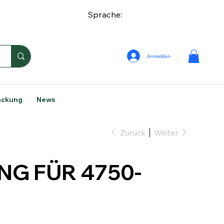
Sprache:
Anmelden
ackung
News
Zurück
Weiter
G FÜR 4750-