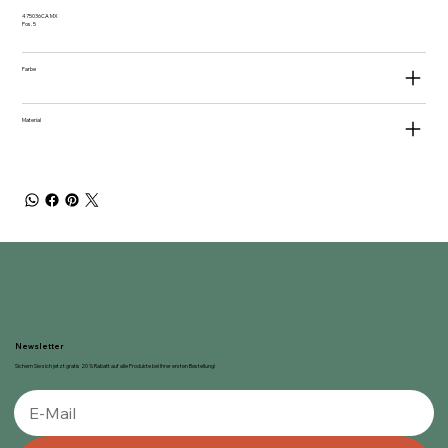
475036CA MX
Pos. 5
Farbe
Material
Newsletter
Sichern Sie sich jetzt gratis 20 % Rabatt auf alle Produkte bei Ihrer ersten Bestellung!