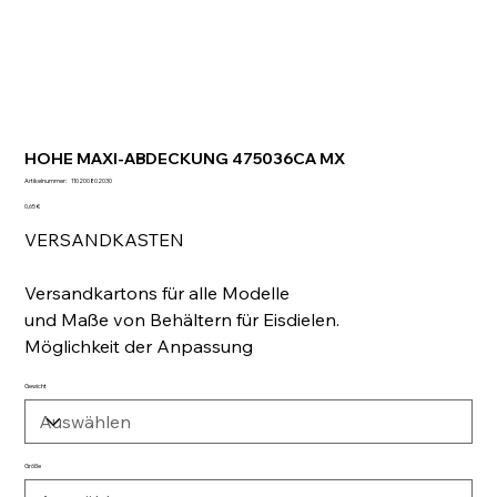
HOHE MAXI-ABDECKUNG 475036CA MX
Artikelnummer:
Artikelnummer:
110200802030
110200802030
Preis
0,65 €
VERSANDKASTEN
Versandkartons für alle Modelle
und Maße von Behältern für Eisdielen.
Möglichkeit der Anpassung
Gewicht
Größe