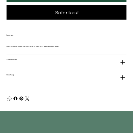
Sofortkauf
Lagerung
Kühl, trocken, lichtgeschützt und in dicht verschlossenen Behältern lagern.
Verfallsdatum.
Price €/kg