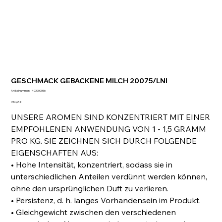
GESCHMACK GEBACKENE MILCH 20075/LNI
Artikelnummer:
Artikelnummer:
403900056
403900056
Preis
214,65 €
UNSERE AROMEN SIND KONZENTRIERT MIT EINER
EMPFOHLENEN ANWENDUNG VON 1 - 1,5 GRAMM
PRO KG. SIE ZEICHNEN SICH DURCH FOLGENDE
EIGENSCHAFTEN AUS:
• Hohe Intensität, konzentriert, sodass sie in
unterschiedlichen Anteilen verdünnt werden können,
ohne den ursprünglichen Duft zu verlieren.
• Persistenz, d. h. langes Vorhandensein im Produkt.
• Gleichgewicht zwischen den verschiedenen