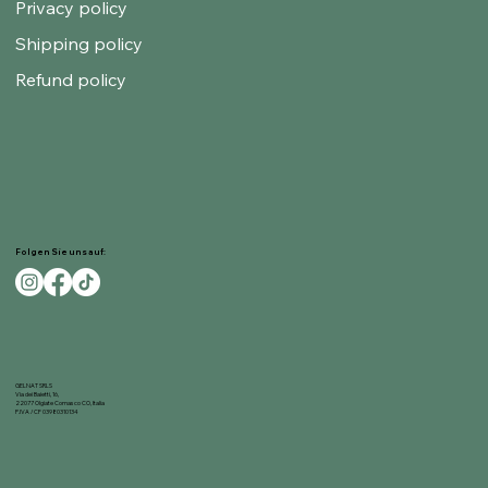
Privacy policy
Shipping policy
Refund policy
Folgen Sie uns auf:
GELNAT SRLS
Via dei Baietti, 16,
22077 Olgiate Comasco CO, Italia
P.IVA / CF 03980310134