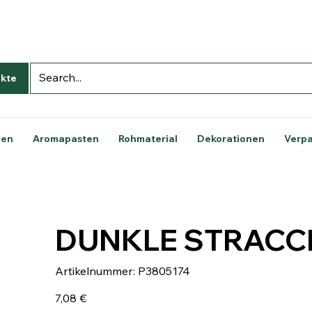
kte
ren
Aromapasten
Rohmaterial
Dekorationen
Verp
DUNKLE STRACC
Artikelnummer:
Artikelnummer:
P3805174
P3805174
Preis
7,08 €