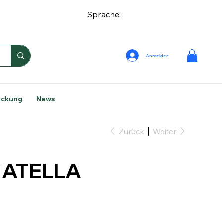
Sprache:
Anmelden
ackung
News
Zurück
Weiter
IATELLA