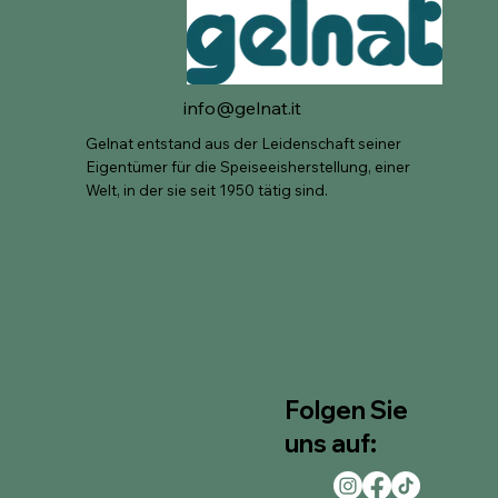
info@gelnat.it
Gelnat entstand aus der Leidenschaft seiner
Eigentümer für die Speiseeisherstellung, einer
Welt, in der sie seit 1950 tätig sind.
Folgen Sie
uns auf: