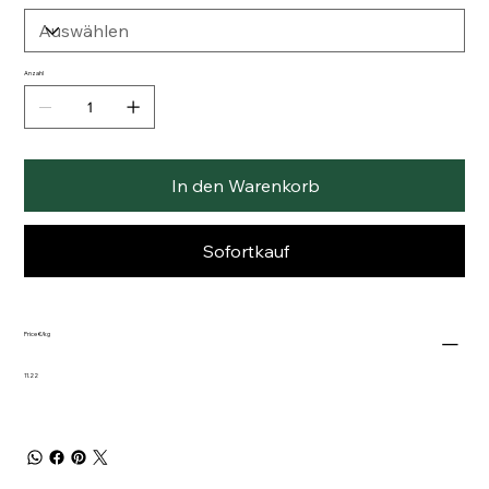
Anzahl
In den Warenkorb
Sofortkauf
Price €/kg
11.22