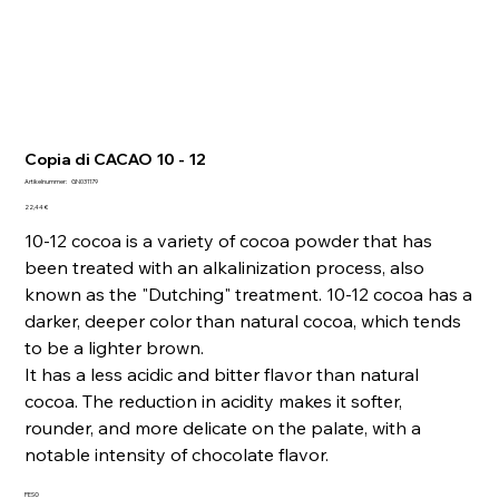
Copia di CACAO 10 - 12
Artikelnummer:
Artikelnummer:
GN031179
GN031179
Preis
22,44 €
10-12 cocoa is a variety of cocoa powder that has
been treated with an alkalinization process, also
known as the "Dutching" treatment. 10-12 cocoa has a
darker, deeper color than natural cocoa, which tends
to be a lighter brown.
It has a less acidic and bitter flavor than natural
cocoa. The reduction in acidity makes it softer,
rounder, and more delicate on the palate, with a
notable intensity of chocolate flavor.
PESO