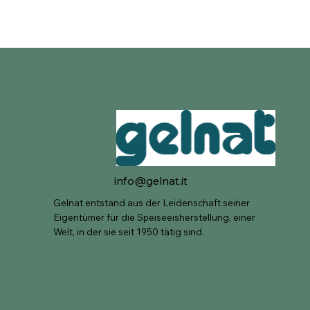
info@gelnat.it
Gelnat entstand aus der Leidenschaft seiner
Eigentümer für die Speiseeisherstellung, einer
Welt, in der sie seit 1950 tätig sind.