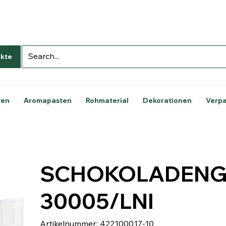
kte
ren
Aromapasten
Rohmaterial
Dekorationen
Verp
SCHOKOLADEN
30005/LNI
Artikelnummer:
Artikelnummer:
422100017-10