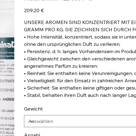
422100017-
10
Preis
209,20 €
UNSERE AROMEN SIND KONZENTRIERT MIT E
GRAMM PRO KG. SIE ZEICHNEN SICH DURCH 
• Hohe Intensität, konzentriert, sodass sie in un
ohne den ursprünglichen Duft zu verlieren.
• Persistenz, d. h. langes Vorhandensein im Produk
• Gleichgewicht zwischen den verschiedenen aro
angenehmes Parfüm zu kreieren.
• Reinheit: Sie enthalten keine Verunreinigungen,
• Vielseitigkeit: für den Einsatz in zahlreichen A
• Sicherheit: Sie enthalten keine giftigen oder g
• Stabil, behalten ihren Duft auch nach langer La
Gewicht
Anzahl