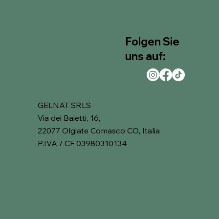
Folgen Sie
uns auf:
GELNAT SRLS
Via dei Baietti, 16,
22077 Olgiate Comasco CO, Italia
P.IVA / CF 03980310134