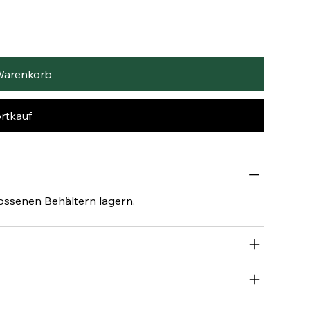
Warenkorb
rtkauf
lossenen Behältern lagern.