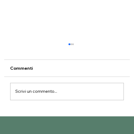
Commenti
Scrivi un commento...
Il ruolo della sostenibilità nella scelta
degli ingredienti per il gelato
artigianale