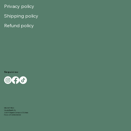
Privacy policy
Shipping policy
Refund policy
Seguici su:
GELNAT SRLS
Via dei Baietti, 16,
22077 Olgiate Comasco CO, Italia
P.IVA / CF 03980310134