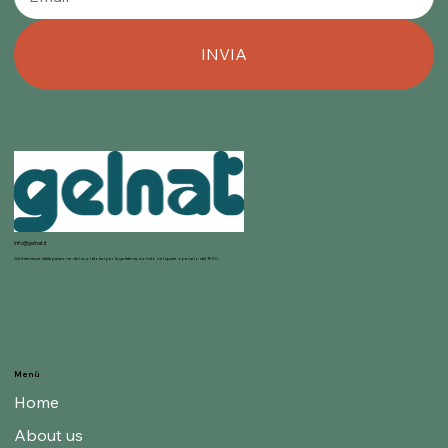
INVIA
info@gelnat.it
Gelnat nasce dalla passione dei suoi titolari per la gelateria, mondo nel quale operano dal 1950.
Menù
Home