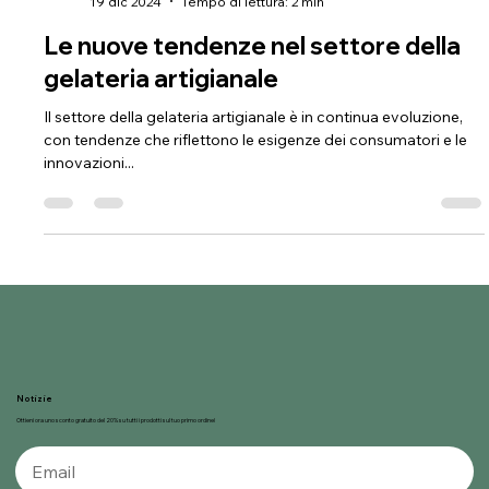
Gelnat
19 dic 2024
Tempo di lettura: 2 min
Le nuove tendenze nel settore della
gelateria artigianale
Il settore della gelateria artigianale è in continua evoluzione,
con tendenze che riflettono le esigenze dei consumatori e le
innovazioni...
Notizie
Ottieni ora uno sconto gratuito del 20% su tutti i prodotti sul tuo primo ordine!