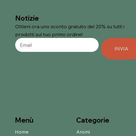
Notizie
Ottieni ora uno sconto gratuito del 20% su tutti i
prodotti sul tuo primo ordine!
INVIA
Categorie
Menù
Home
Aromi