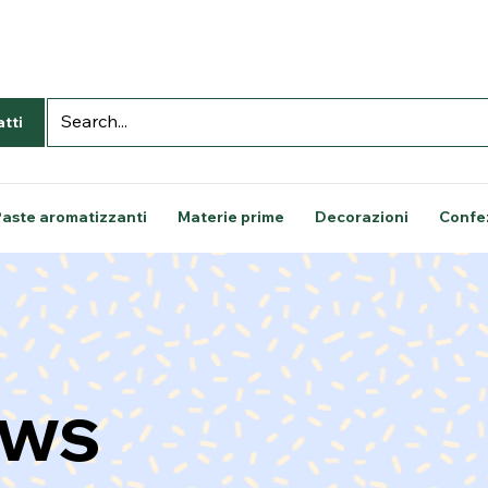
tti
Paste aromatizzanti
Materie prime
Decorazioni
Confe
ws