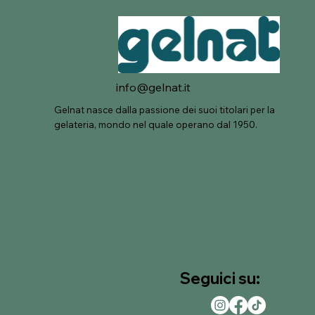
info@gelnat.it
Gelnat nasce dalla passione dei suoi titolari per la
gelateria, mondo nel quale operano dal 1950.
Seguici su: