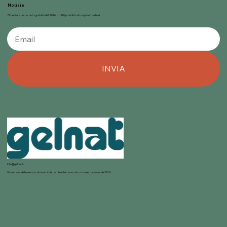
Notizie
Ottieni ora uno sconto gratuito del 20% su tutti i prodotti sul tuo primo ordine!
INVIA
info@gelnat.it
Gelnat nasce dalla passione dei suoi titolari per la gelateria, mondo nel quale operano dal 1950.