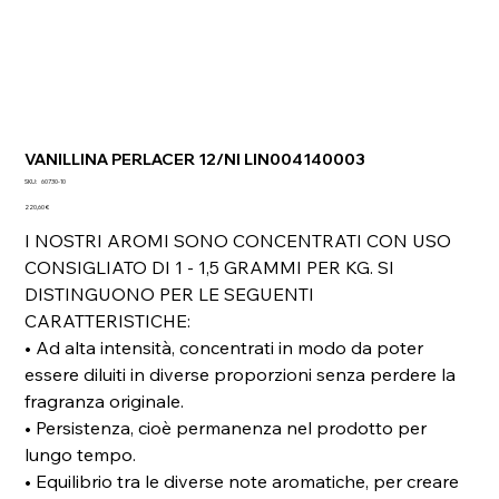
VANILLINA PERLACER 12/NI LIN004140003
SKU
SKU:
60730-10
60730-
Prezzo
10
220,60 €
I NOSTRI AROMI SONO CONCENTRATI CON USO
CONSIGLIATO DI 1 - 1,5 GRAMMI PER KG. SI
DISTINGUONO PER LE SEGUENTI
CARATTERISTICHE:
• Ad alta intensità, concentrati in modo da poter
essere diluiti in diverse proporzioni senza perdere la
fragranza originale.
• Persistenza, cioè permanenza nel prodotto per
lungo tempo.
• Equilibrio tra le diverse note aromatiche, per creare