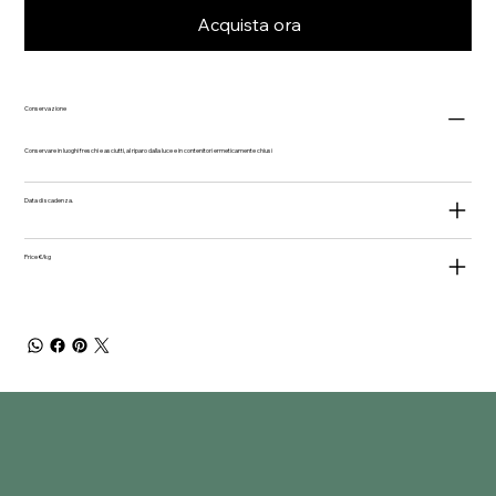
Acquista ora
Conservazione
Conservare in luoghi freschi e asciutti, al riparo dalla luce e in contenitori ermeticamente chiusi
Data di scadenza.
Price €/kg