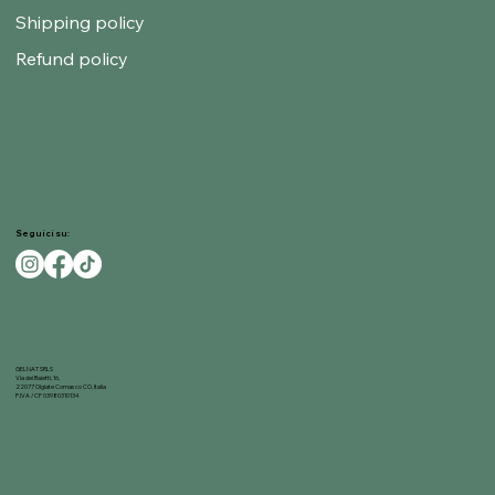
Shipping policy
Refund policy
Seguici su:
GELNAT SRLS
Via dei Baietti, 16,
22077 Olgiate Comasco CO, Italia
P.IVA / CF 03980310134