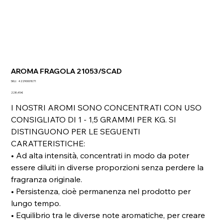
AROMA FRAGOLA 21053/SCAD
SKU
SKU:
422900010.T1
422900010.T1
Prezzo
228,45 €
I NOSTRI AROMI SONO CONCENTRATI CON USO
CONSIGLIATO DI 1 - 1,5 GRAMMI PER KG. SI
DISTINGUONO PER LE SEGUENTI
CARATTERISTICHE:
• Ad alta intensità, concentrati in modo da poter
essere diluiti in diverse proporzioni senza perdere la
fragranza originale.
• Persistenza, cioè permanenza nel prodotto per
lungo tempo.
• Equilibrio tra le diverse note aromatiche, per creare