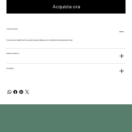
Acquista ora
Conservazione
Conservare in luoghi freschi e asciutti, al riparo dalla luce e in contenitori ermeticamente chiusi.
Data di scadenza.
Price €/kg