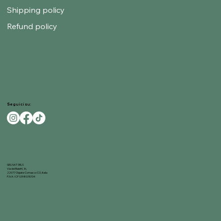
Shipping policy
Refund policy
Seguici su:
GELNAT SRLS
Via dei Baietti, 16,
22077 Olgiate Comasco CO, Italia
P.IVA / CF 03980310134