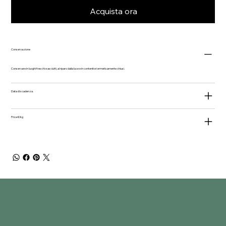
Acquista ora
Conservazione
Conservare in luoghi freschi e asciutti, al riparo dalla luce e in contenitori ermeticamente chiusi.
Data di scadenza.
Price €/kg