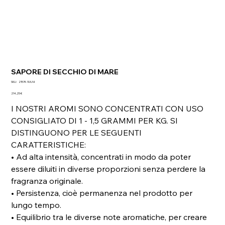
SAPORE DI SECCHIO DI MARE
SKU
SKU:
21574-10/LNI
21574-
Prezzo
10/LNI
214,25 €
I NOSTRI AROMI SONO CONCENTRATI CON USO
CONSIGLIATO DI 1 - 1,5 GRAMMI PER KG. SI
DISTINGUONO PER LE SEGUENTI
CARATTERISTICHE:
• Ad alta intensità, concentrati in modo da poter
essere diluiti in diverse proporzioni senza perdere la
fragranza originale.
• Persistenza, cioè permanenza nel prodotto per
lungo tempo.
• Equilibrio tra le diverse note aromatiche, per creare