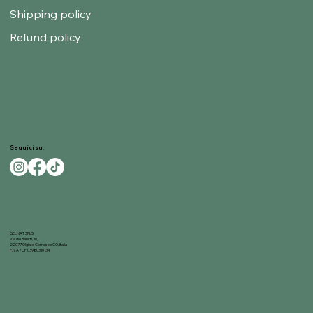
Shipping policy
Refund policy
Seguici su:
GELNAT SRLS
Via dei Baietti, 16,
22077 Olgiate Comasco CO, Italia
P.IVA / CF 03980310134