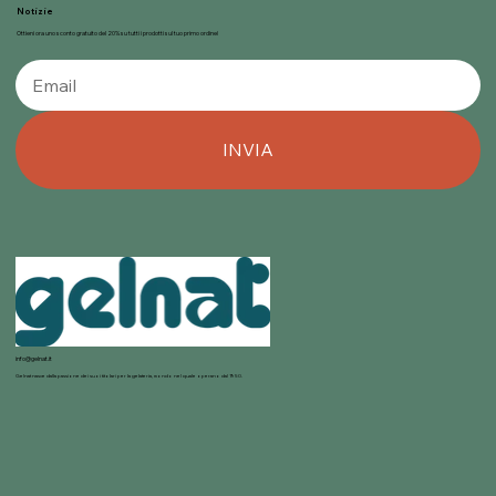
Notizie
Ottieni ora uno sconto gratuito del 20% su tutti i prodotti sul tuo primo ordine!
INVIA
info@gelnat.it
Gelnat nasce dalla passione dei suoi titolari per la gelateria, mondo nel quale operano dal 1950.