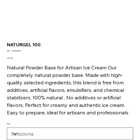
NATURGEL 100
SKU
SKU:
OP3805198
OP3805198
Prezzo
26,40 €
Natural Powder Base for Artisan Ice Cream Our
completely natural powder base. Made with high-
quality selected ingredients, this blend is free from
additives, artificial flavors, emulsifiers, and chemical
stabilizers. 100% natural . No additives or artificial
flavors. Perfect for creamy and authentic ice cream.
Easy to prepare, ideal for artisans and professionals
Peso