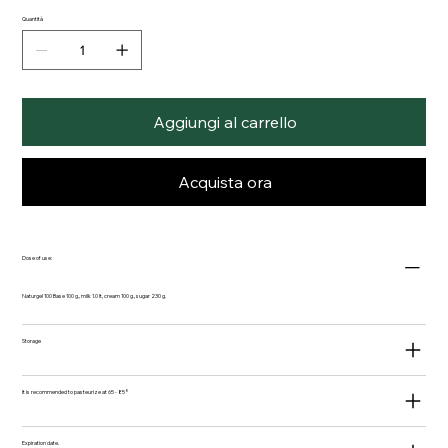
Quantità
Aggiungi al carrello
Acquista ora
Dose of use:
Naturgel 100 Base 100 g., milk 1.0 lt, cream 100 g., sugar 230 g.
Storage
It is recommended to pasteurize at 65 - 85°
Expiration date.