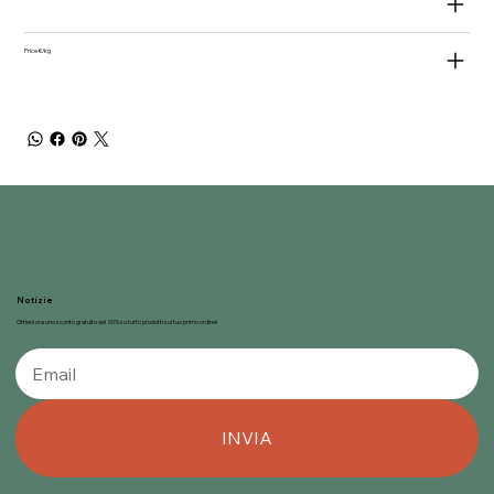
Price €/kg
Notizie
Ottieni ora uno sconto gratuito del 20% su tutti i prodotti sul tuo primo ordine!
INVIA