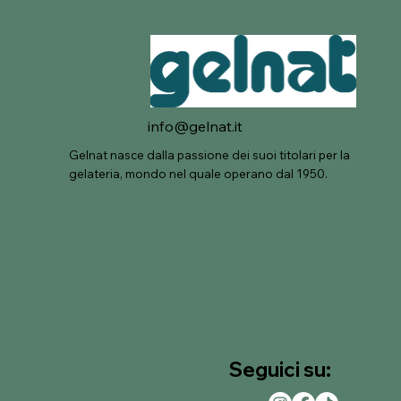
info@gelnat.it
Gelnat nasce dalla passione dei suoi titolari per la
gelateria, mondo nel quale operano dal 1950.
Seguici su: