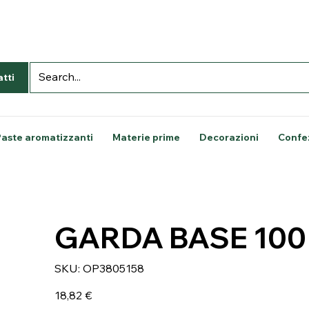
tti
Paste aromatizzanti
Materie prime
Decorazioni
Confe
GARDA BASE 100
SKU
SKU:
OP3805158
OP3805158
Prezzo
18,82 €