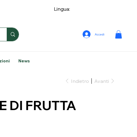
Lingua:
Accedi
zioni
News
Indietro
Avanti
E DI FRUTTA