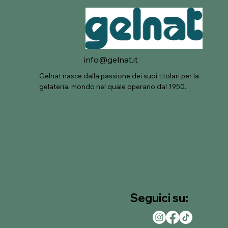
info@gelnat.it
Gelnat nasce dalla passione dei suoi titolari per la
gelateria, mondo nel quale operano dal 1950.
Seguici su: