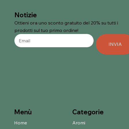
Notizie
Ottieni ora uno sconto gratuito del 20% su tutti i
prodotti sul tuo primo ordine!
INVIA
Categorie
Menù
Home
Aromi