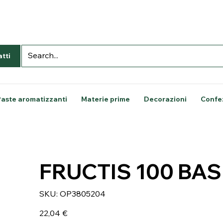
tti
Paste aromatizzanti
Materie prime
Decorazioni
Confe
FRUCTIS 100 BAS
SKU
SKU:
OP3805204
OP3805204
Prezzo
22,04 €