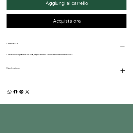
Aggiungi al carrello
Acquista ora
Conservazione
Conservare in luoghi freschi e asciutti, al riparo dalla luce e in contenitori ermeticamente chiusi.
Data di scadenza.