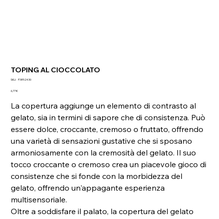
TOPING AL CIOCCOLATO
SKU
SKU:
P3852430
P3852430
Prezzo
6,77 €
La copertura aggiunge un elemento di contrasto al
gelato, sia in termini di sapore che di consistenza. Può
essere dolce, croccante, cremoso o fruttato, offrendo
una varietà di sensazioni gustative che si sposano
armoniosamente con la cremosità del gelato. Il suo
tocco croccante o cremoso crea un piacevole gioco di
consistenze che si fonde con la morbidezza del
gelato, offrendo un'appagante esperienza
multisensoriale.
Oltre a soddisfare il palato, la copertura del gelato