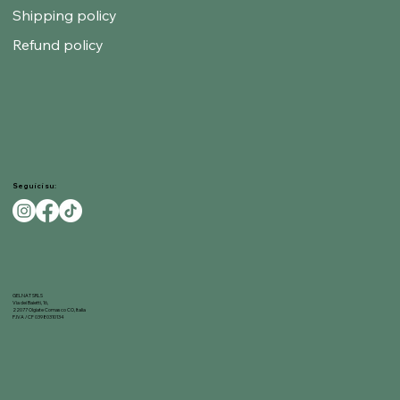
Shipping policy
Refund policy
Seguici su:
GELNAT SRLS
Via dei Baietti, 16,
22077 Olgiate Comasco CO, Italia
P.IVA / CF 03980310134