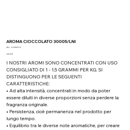
AROMA CIOCCOLATO 30005/LNI
SKU
SKU:
422100017-10
422100017-
Prezzo
10
209,20 €
I NOSTRI AROMI SONO CONCENTRATI CON USO
CONSIGLIATO DI 1 - 1,5 GRAMMI PER KG. SI
DISTINGUONO PER LE SEGUENTI
CARATTERISTICHE:
• Ad alta intensità, concentrati in modo da poter
essere diluiti in diverse proporzioni senza perdere la
fragranza originale.
• Persistenza, cioè permanenza nel prodotto per
lungo tempo.
• Equilibrio tra le diverse note aromatiche, per creare