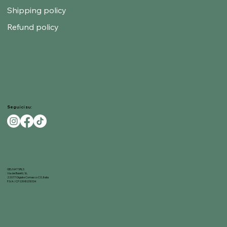
Shipping policy
Refund policy
Seguici su:
GELNAT SRLS
Via dei Baietti, 16,
22077 Olgiate Comasco CO, Italia
P.IVA / CF 03980310134