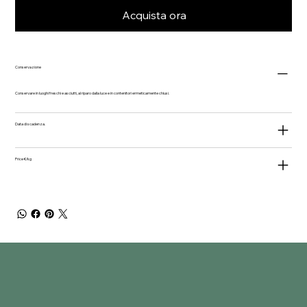
Acquista ora
Conservazione
Conservare in luoghi freschi e asciutti, al riparo dalla luce e in contenitori ermeticamente chiusi.
Data di scadenza.
Price €/kg