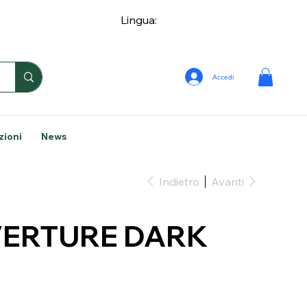
Lingua:
Accedi
zioni
News
Indietro
Avanti
ERTURE DARK