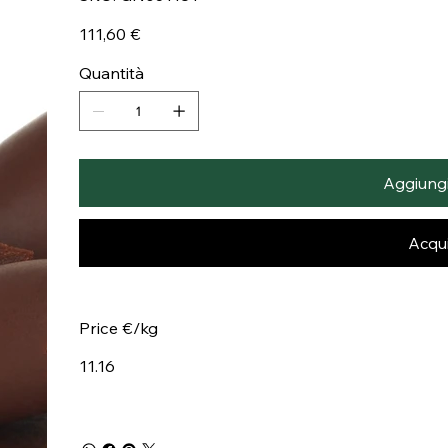
GN031181
Prezzo
111,60 €
Quantità
Aggiungi 
Acqui
Price €/kg
11.16