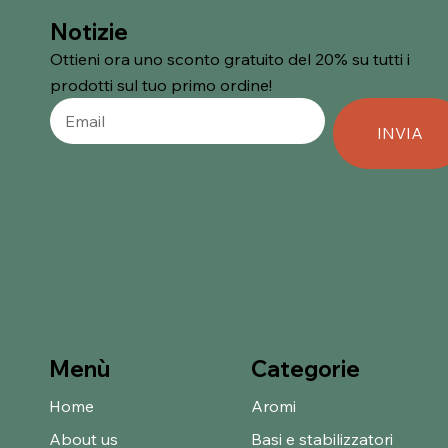
Notizie
Ottieni ora uno sconto gratuito del 20% su tutti i
prodotti sul tuo primo ordine!
INVIA
Categorie
Menù
Home
Aromi
About us
Basi e stabilizzatori