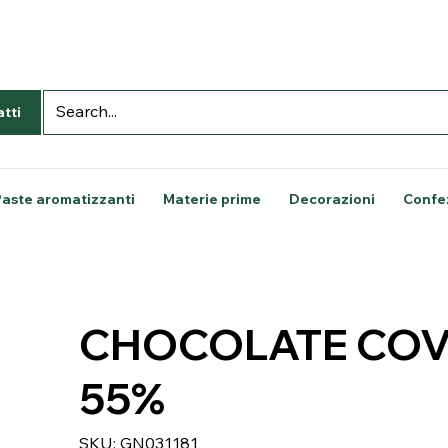
tti
Paste aromatizzanti
Materie prime
Decorazioni
Confe
CHOCOLATE COV
55%
SKU
SKU:
GN031181