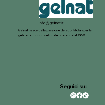
info@gelnat.it
Gelnat nasce dalla passione dei suoi titolari per la
gelateria, mondo nel quale operano dal 1950.
Seguici su: