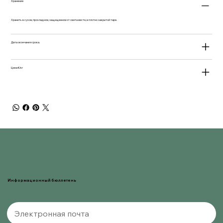
Хранение
Хранить в сухом, прохладном, защищенном от света месте, в плотно закрытой таре.
Дата окончания срока.
Цена €/кг
Информационный бюллетень