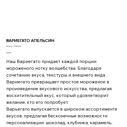
ВАРИЕГАТО АПЕЛЬСИН
Артикул:
Артикул:
P3307326
P3307326
Цена
36,96 €
Наш Вариегато придает каждой порции
мороженого нотку волшебства. Благодаря
сочетанию вкуса, текстуры и внешнего вида
Вариегато превращает простое мороженое в
произведение вкусового искусства, предлагая
восхитительный вкус, который удовлетворит
желание, кто его попробует.
Варьегато выпускается в широком ассортименте
вкусов, предлагая бесконечные возможности
персонализации: шоколад, клубника, карамель,