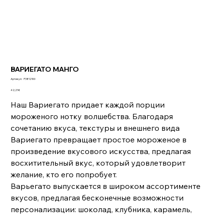
ВАРИЕГАТО МАНГО
Артикул:
Артикул:
P3812100
P3812100
Цена
42,21 €
Наш Вариегато придает каждой порции
мороженого нотку волшебства. Благодаря
сочетанию вкуса, текстуры и внешнего вида
Вариегато превращает простое мороженое в
произведение вкусового искусства, предлагая
восхитительный вкус, который удовлетворит
желание, кто его попробует.
Варьегато выпускается в широком ассортименте
вкусов, предлагая бесконечные возможности
персонализации: шоколад, клубника, карамель,