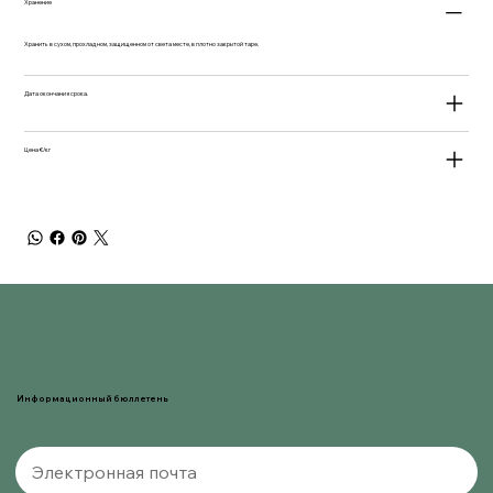
Хранение
Хранить в сухом, прохладном, защищенном от света месте, в плотно закрытой таре.
Дата окончания срока.
Цена €/кг
Информационный бюллетень