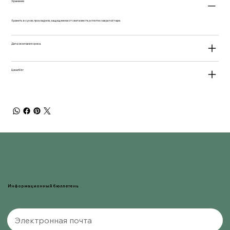
Хранение
Хранить в сухом, прохладном, защищенном от света месте, в плотно закрытой таре.
Дата окончания срока.
Цена €/кг
Информационный бюллетень