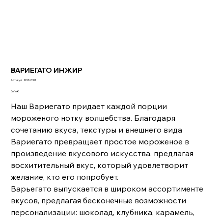
ВАРИЕГАТО ИНЖИР
Артикул:
Артикул:
M3343101
M3343101
Цена
36,16 €
Наш Вариегато придает каждой порции
мороженого нотку волшебства. Благодаря
сочетанию вкуса, текстуры и внешнего вида
Вариегато превращает простое мороженое в
произведение вкусового искусства, предлагая
восхитительный вкус, который удовлетворит
желание, кто его попробует.
Варьегато выпускается в широком ассортименте
вкусов, предлагая бесконечные возможности
персонализации: шоколад, клубника, карамель,