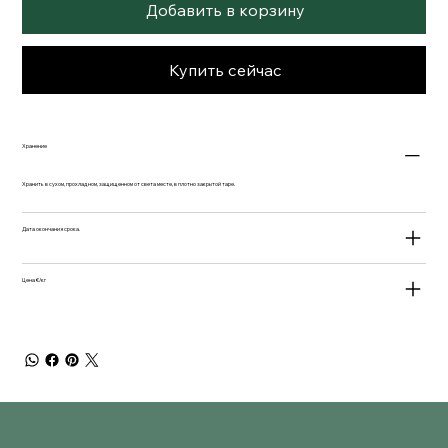
Добавить в корзину
Купить сейчас
Хранение
Хранить в сухом, прохладном, защищенном от света месте, в плотно закрытой таре.
Дата окончания срока.
Цена €/кг