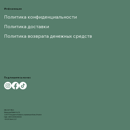
Информация
Политика конфиденциальности
Политика доставки
Политика возврата денежных средств
Подпишитесь на нас
GELNAT SRLS
Улица деи Байетти, 16,
22077 Ольджате-Комаско, провинция Комо, Италия
НДС / ИНН 03980310134
+39 031 3664227