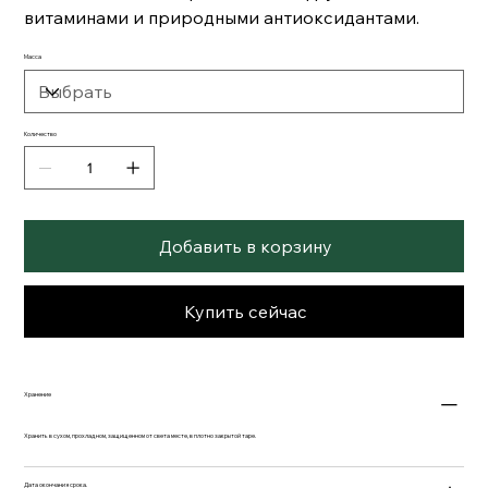
витаминами и природными антиоксидантами.
Масса
Количество
Добавить в корзину
Купить сейчас
Хранение
Хранить в сухом, прохладном, защищенном от света месте, в плотно закрытой таре.
Дата окончания срока.