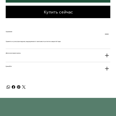
Купить сейчас
Хранение
Хранить в сухом, прохладном, защищенном от света месте, в плотно закрытой таре.
Дата окончания срока.
Цена €/кг