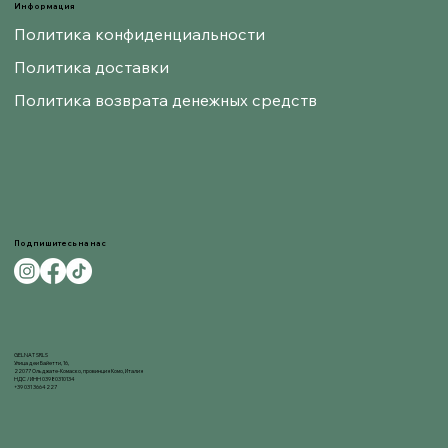
Информация
Политика конфиденциальности
Политика доставки
Политика возврата денежных средств
Подпишитесь на нас
GELNAT SRLS
Улица деи Байетти, 16,
22077 Ольджате-Комаско, провинция Комо, Италия
НДС / ИНН 03980310134
+39 031 3664227