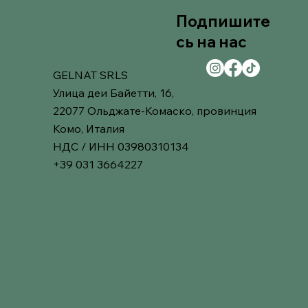
Подпишите
сь на нас
GELNAT SRLS
Улица деи Байетти, 16,
22077 Ольджате-Комаско, провинция
Комо, Италия
НДС / ИНН 03980310134
+39 031 3664227