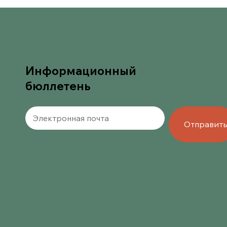
Информационный
бюллетень
Отправит