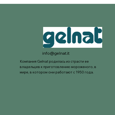
info@gelnat.it
Компания Gelnat родилась из страсти ее
владельцев к приготовлению мороженого, в
мире, в котором они работают с 1950 года.