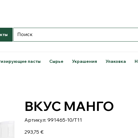
кты
тизирующие пасты
Сырье
Украшения
Упаковка
Н
ВКУС МАНГО
Артикул:
Артикул:
991465-10/T11
991465-
10/T11
Цена
293,75 €