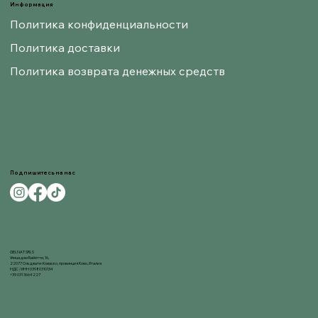
Информация
Политика конфиденциальности
Политика доставки
Политика возврата денежных средств
Подпишитесь на нас
GELNAT SRLS
Улица деи Байетти, 16,
22077 Ольджате-Комаско, провинция Комо, Италия
НДС / ИНН 03980310134
+39 031 3664227