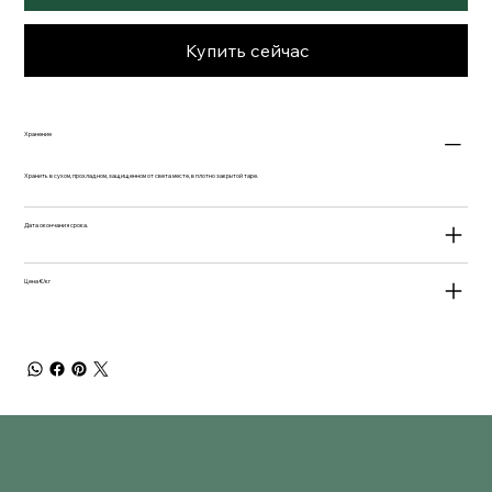
Купить сейчас
Хранение
Хранить в сухом, прохладном, защищенном от света месте, в плотно закрытой таре.
Дата окончания срока.
Цена €/кг