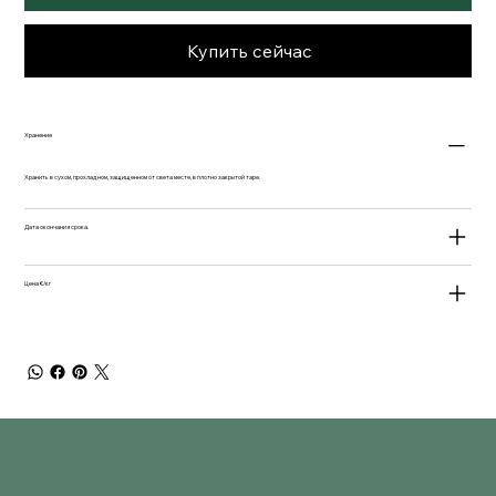
Купить сейчас
Хранение
Хранить в сухом, прохладном, защищенном от света месте, в плотно закрытой таре.
Дата окончания срока.
Цена €/кг