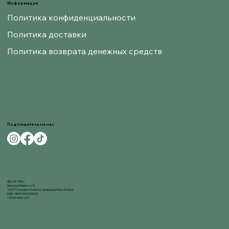
Информация
Политика конфиденциальности
Политика доставки
Политика возврата денежных средств
Подпишитесь на нас
GELNAT SRLS
Улица деи Байетти, 16,
22077 Ольджате-Комаско, провинция Комо, Италия
НДС / ИНН 03980310134
+39 031 3664227