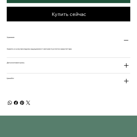
Купить сейчас
Хранение
Хранить в сухом, прохладном, защищенном от света месте, в плотно закрытой таре.
Дата окончания срока.
Цена €/кг