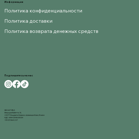
Информация
Политика конфиденциальности
Политика доставки
Политика возврата денежных средств
Подпишитесь на нас
GELNAT SRLS
Улица деи Байетти, 16,
22077 Ольджате-Комаско, провинция Комо, Италия
НДС / ИНН 03980310134
+39 031 3664227