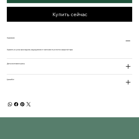
Купить сейчас
Хранение
Хранить в сухом, прохладном, защищенном от света месте, в плотно закрытой таре.
Дата окончания срока.
Цена €/кг