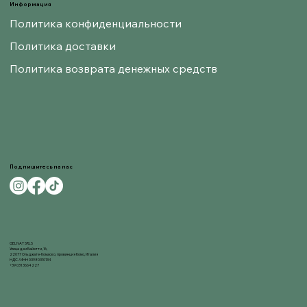
Информация
Политика конфиденциальности
Политика доставки
Политика возврата денежных средств
Подпишитесь на нас
GELNAT SRLS
Улица деи Байетти, 16,
22077 Ольджате-Комаско, провинция Комо, Италия
НДС / ИНН 03980310134
+39 031 3664227