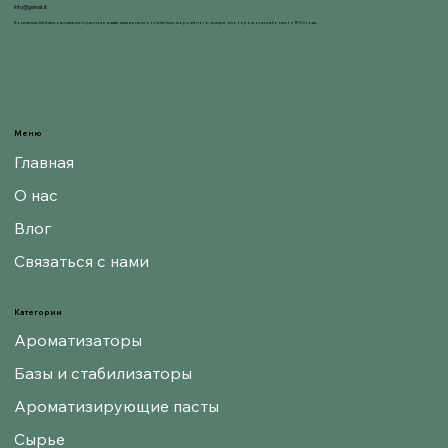
info@gelnat.it
Компания Gelnat родилась из страсти ее владельцев к приготовлению мороженого, в мире, в котором они работают с 1950 года.
Меню
Главная
О нас
Влог
Связаться с нами
Категории
Ароматизаторы
Базы и стабилизаторы
Ароматизирующие пасты
Сырье