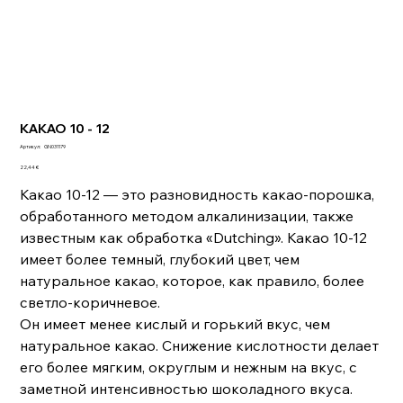
КАКАО 10 - 12
Артикул:
Артикул:
GN031179
GN031179
Цена
22,44 €
Какао 10-12 — это разновидность какао-порошка,
обработанного методом алкалинизации, также
известным как обработка «Dutching». Какао 10-12
имеет более темный, глубокий цвет, чем
натуральное какао, которое, как правило, более
светло-коричневое.
Он имеет менее кислый и горький вкус, чем
натуральное какао. Снижение кислотности делает
его более мягким, округлым и нежным на вкус, с
заметной интенсивностью шоколадного вкуса.